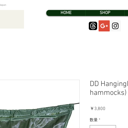
pan
HOME
SHOP
DD HangingP
hammocks)
価
￥3,800
格
数量
*