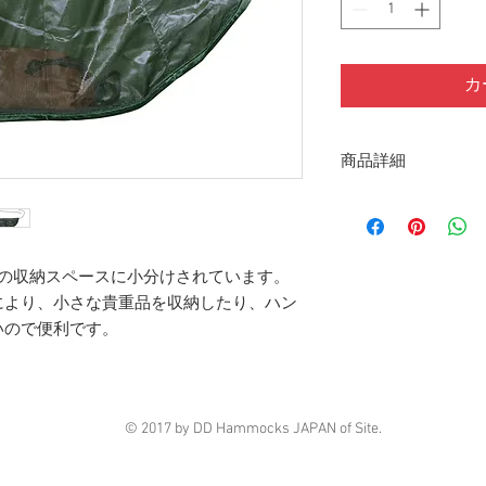
カ
商品詳細
サイズ：30cm x 15cm
カラー：オリーブグ
重 量：40ｇ
つの収納スペースに小分けされています。
により、小さな貴重品を収納したり、ハン
いので便利です。
© 2017 by DD Hammocks JAPAN of Site.