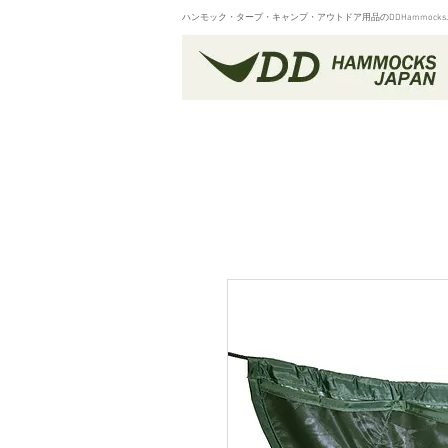
ハンモック・タープ・キャンプ・アウトドア用品のDDHammocksJa