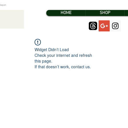
pan
HOME
SHOP
Widget Didn’t Load
Check your internet and refresh
this page.
If that doesn’t work, contact us.