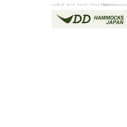
ハンモック・タープ・キャンプ・アウトドア用品のDDHammocksJa