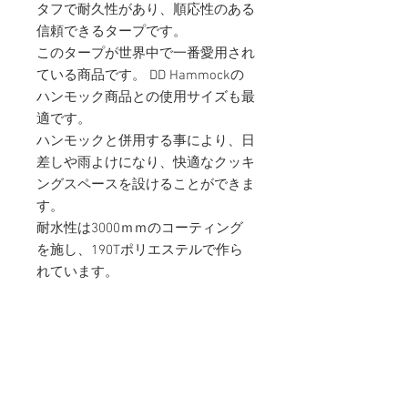
タフで耐久性があり、順応性のある
信頼できるタープです。
このタープが世界中で一番愛用され
ている商品です。 DD Hammockの
ハンモック商品との使用サイズも最
適です。
ハンモックと併用する事により、日
差しや雨よけになり、快適なクッキ
ングスペースを設けることができま
す。
耐水性は3000ｍｍのコーティング
を施し、190Tポリエステルで作ら
れています。
・頻繁にご利用の場合、素材の強
度、性能を維持する為に同じライン
での折り畳みはやめて下さい。
・涼しく、乾燥した暗い場所で保管
下さい。