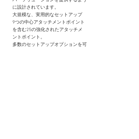
に設計されています。
大規模な、実用的なセットアップ
9つの中心アタッチメントポイント
を含む25の強化されたアタッチメ
ントポイント。
多数のセットアップオプションを可
能にし、あなたがタイアウトに拘束
されていないことを保証します。こ
のサイズのタフには非常に便利で
す！弊社のタールレンジと同じ完全
防水性のPU3000mmコーティン
グ。
このタールはソロユース/シェルタ
ーにはおすすめできません -
それは単に大きすぎます！
商品詳細