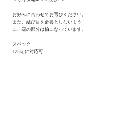
お好みに合わせてお選びください。
また、結び目を必要としないよう
に、端の部分は輪になっています。
スペック
125kgに対応可
セットでRegular Size 80g、XL Size
120g
サイズ：Regular Size 2cm × 2m
XL Size 4cm × 3m
カラー：ブラウン
重 量：Regular Size 80g
XL Size 120g
詳 細：Tree Hungger×2
商品詳細