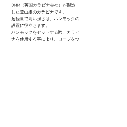
DMM（英国カラビナ会社）が製造
した登山級のカラビナです。
超軽量で高い強さは、ハンモックの
設置に役立ちます。
ハンモックをセットする際、カラビ
ナを使用する事により、ロープをつ
たう雨の進入を防いでくれます。
またカラビナを使用する事によりセ
ットアップも楽に行なうことが可能
です。
スペック
開いた状態で、１０KNの強さ
閉じた状態で、２４KNの強さ
商品詳細