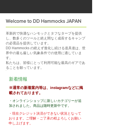
Welcome to DD Hammocks JAPAN
革新的で快適なハンモックとタフなタープを提供
し、数多くのツールと絶え間なく成長するキャンプ
の必需品を提供しています。
DD Hammocks の絶えず進化し続ける道具達は、世
界中の最も厳しい気象条件での使用に適していま
す。
私たちは、皆様にとって利用可能な最高のギアであ
ることを願っています。
新着情報
​※通常の新着案内等は、instagramなどに掲
載されております。
・オンラインショップに新しいカテゴリーが追
加されました。商品は随時更新中です。
​・現在クレジット決済ができない状況となって
おります。ご理解・ご了承の程よろしくお願い
申し上げます。